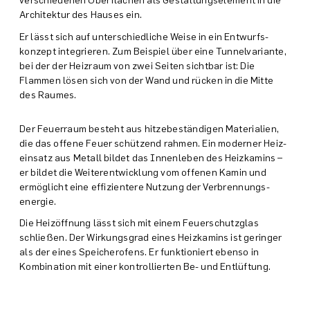
Architektur des Hauses ein.
Er lässt sich auf unter­schiedliche Weise in ein Entwurfs­
konzept integrieren. Zum Beispiel über eine Tunnel­variante,
bei der der Heizraum von zwei Seiten sichtbar ist: Die
Flammen lösen sich von der Wand und rücken in die Mitte
des Raumes.
Der Feuerraum besteht aus hitze­beständigen Materialien,
die das offene Feuer schützend rahmen. Ein moderner Heiz­
einsatz aus Metall bildet das Innen­leben des Heiz­kamins –
er bildet die Weiter­entwicklung vom offenen Kamin und
ermöglicht eine effizientere Nutzung der Verbrennungs­
energie.
Die Heiz­öffnung lässt sich mit einem Feuer­schutz­glas
schließen. Der Wirkungs­grad eines Heiz­kamins ist geringer
als der eines Speicher­ofens. Er funktioniert ebenso in
Kombination mit einer kontrollierten Be- und Entlüftung.