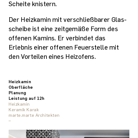
Scheite knistern.
Der Heiz­kamin mit verschließ­barer Glas­
scheibe ist eine zeitgemäße Form des
offenen Kamins. Er verbindet das
Erlebnis einer offenen Feuer­stelle mit
den Vor­teilen eines Heizofens.
Heizkamin
Oberfläche
Planung
Leistung auf 12h
Heizkamin
Heizkamin
Heizkamin Tunnelvariante
Heizkamin
Heizkamin
Heizkamin
Heizkamin
Heizkamin Tunnelvariante
Keramik Karak
Stahl
Keramik Karak
Verputz
Keramik Karak
Beton
Keramik Karak
Stampflehm
Hackl Martin
Atelier Rainer+Amann
Salomon Hannes
Architekt Thurnher
marte.marte Architekten
Albrecht Bereiter Architekten
Brugger Otto
Hackl und Klammer architektur.terminal
–
–
–
–
–
–
–
–