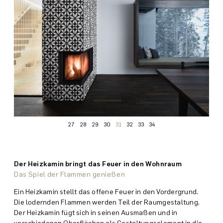
27
28
29
30
31
32
33
34
Der Heizkamin bringt das Feuer in den Wohnraum
Das Spiel der Flammen genießen
Ein Heizkamin stellt das offene Feuer in den Vorder­grund.
Die lodernden Flammen werden Teil der Raum­gestaltung.
Der Heiz­kamin fügt sich in seinen Ausmaßen und in
verschiedenen Ober­flächen als Gestaltungs­element in die