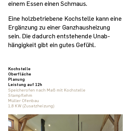
einem Essen einen Schmaus.
Eine holz­betriebene Koch­stelle kann eine
Ergänzung zu einer Ganzhaus­heizung
sein. Die dadurch entstehende Unab­
hängig­keit gibt ein gutes Gefühl.
Kochstelle
Oberfläche
Planung
Leistung auf 12h
Speicherofen nach Maß Lehmo Maxi mit Kochstelle
Speicherofen nach Maß mit Kochstelle
Speicherofen nach Maß mit Kochstelle
Speicherofen nach Maß mit Kochstelle
Speicherofen nach Maß mit Kochstelle
Speicherofen nach Maß mit Kochstelle
Grilletta
Stampflehm und Stahl
Stahl
Stampflehm
Stampflehm
Kaseinspachtelung
Stahl
Albrecht Bereiter Architekten
marte.marte Architekten
Müller Ofenbau
Müller Ofenbau
Müller Ofenbau
Breuer Bernhard
Müller Ofenbau
4,5 KW (GHH)
3,1 KW (GHH)
1,8 KW (Zusatzheizung)
4,2 KW (GHH)
3,3 KW (Zusatzheizung)
5 KW (GHH)
–