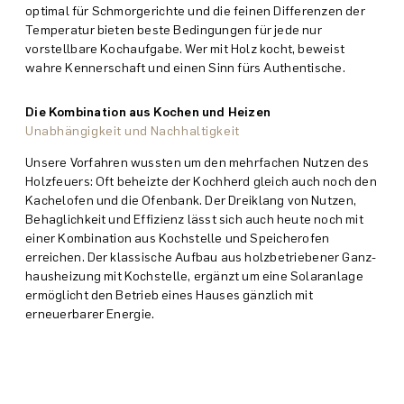
optimal für Schmor­gerichte und die feinen Differenzen der
Temperatur bieten beste Bedingungen für jede nur
vorstellbare Koch­aufgabe. Wer mit Holz kocht, beweist
wahre Kenner­schaft und einen Sinn fürs Authentische.
Die Kombination aus Kochen und Heizen
Unabhängigkeit und Nachhaltigkeit
Unsere Vorfahren wussten um den mehrfachen Nutzen des
Holz­feuers: Oft beheizte der Koch­herd gleich auch noch den
Kachel­ofen und die Ofen­bank. Der Drei­klang von Nutzen,
Behaglich­keit und Effizienz lässt sich auch heute noch mit
einer Kombination aus Koch­stelle und Speicher­ofen
erreichen. Der klassische Aufbau aus holz­betriebener Ganz­
haus­heizung mit Koch­stelle, ergänzt um eine Solar­anlage
ermöglicht den Betrieb eines Hauses gänzlich mit
erneuerbarer Energie.