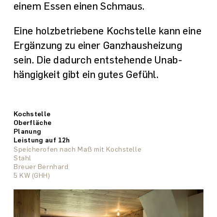
einem Essen einen Schmaus.
Eine holz­betriebene Koch­stelle kann eine
Ergänzung zu einer Ganzhaus­heizung
sein. Die dadurch entstehende Unab­
hängig­keit gibt ein gutes Gefühl.
Kochstelle
Oberfläche
Planung
Leistung auf 12h
Speicherofen nach Maß Lehmo Maxi mit Kochstelle
Speicherofen nach Maß mit Kochstelle
Speicherofen nach Maß mit Kochstelle
Speicherofen nach Maß mit Kochstelle
Speicherofen nach Maß mit Kochstelle
Speicherofen nach Maß mit Kochstelle
Grilletta
Stampflehm und Stahl
Stahl
Stampflehm
Stampflehm
Kaseinspachtelung
Stahl
Albrecht Bereiter Architekten
marte.marte Architekten
Müller Ofenbau
Müller Ofenbau
Müller Ofenbau
Breuer Bernhard
Müller Ofenbau
4,5 KW (GHH)
3,1 KW (GHH)
1,8 KW (Zusatzheizung)
4,2 KW (GHH)
3,3 KW (Zusatzheizung)
5 KW (GHH)
–