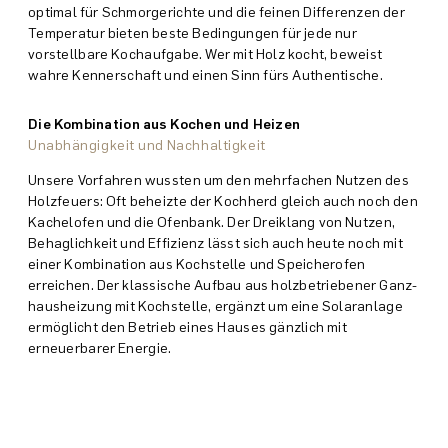
optimal für Schmor­gerichte und die feinen Differenzen der
Temperatur bieten beste Bedingungen für jede nur
vorstellbare Koch­aufgabe. Wer mit Holz kocht, beweist
wahre Kenner­schaft und einen Sinn fürs Authentische.
Die Kombination aus Kochen und Heizen
Unabhängigkeit und Nachhaltigkeit
Unsere Vorfahren wussten um den mehrfachen Nutzen des
Holz­feuers: Oft beheizte der Koch­herd gleich auch noch den
Kachel­ofen und die Ofen­bank. Der Drei­klang von Nutzen,
Behaglich­keit und Effizienz lässt sich auch heute noch mit
einer Kombination aus Koch­stelle und Speicher­ofen
erreichen. Der klassische Aufbau aus holz­betriebener Ganz­
haus­heizung mit Koch­stelle, ergänzt um eine Solar­anlage
ermöglicht den Betrieb eines Hauses gänzlich mit
erneuerbarer Energie.